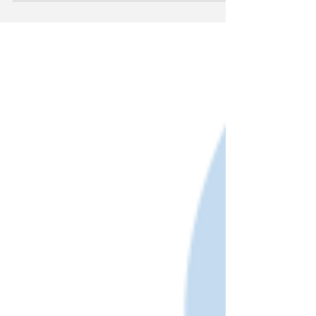
手チェーンのコーヒーショップが台頭するなか、昔な
がらのハンドドリップのコーヒー店も、なかなか味わ
い深いものです。...