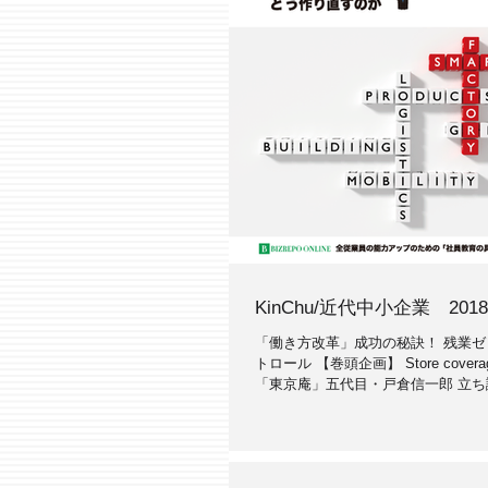
KinChu/近代中小企業 2018
「働き方改革」成功の秘訣！ 残業
トロール 【巻頭企画】 Store cove
「東京庵」五代目・戸倉信一郎 立ち
文４８頁 毎月１日発行 ご購入の方
お申し込み ・ 雑誌のオンライン書店.