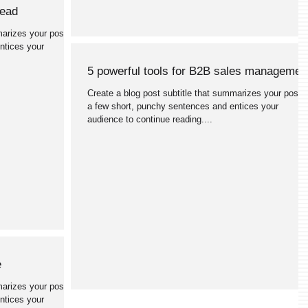
head
marizes your post in
ntices your
5 powerful tools for B2B sales managemen
Create a blog post subtitle that summarizes your post i
a few short, punchy sentences and entices your
audience to continue reading....
e
marizes your post in
ntices your