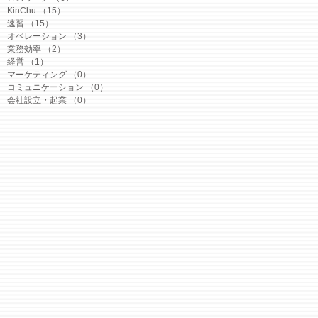
KinChu
（15）
15件の記事
速習
（15）
15件の記事
オペレーション
（3）
3件の記事
業務効率
（2）
2件の記事
経営
（1）
1件の記事
マーケティング
（0）
0件の記事
コミュニケーション
（0）
0件の記事
会社設立・起業
（0）
0件の記事
n