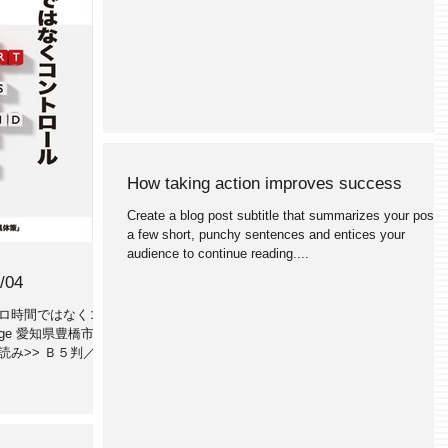
How taking action improves success
Create a blog post subtitle that summarizes your post i
a few short, punchy sentences and entices your
audience to continue reading....
/04
ゼロ時間ではなくコン
rage 愛知県豊橋市
読み>> Ｂ５判／本
法 ・年間購読による
..