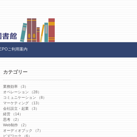
REPOご利用案内
カテゴリー
業務効率
（3）
3件の記事
は
オペレーション
（28）
28件の記事
お
コミュニケーション
（8）
8件の記事
業
マーケティング
（13）
13件の記事
り
会社設立・起業
（3）
3件の記事
経営
（14）
14件の記事
思考
（2）
2件の記事
Web制作
（2）
2件の記事
オーディオブック
（7）
7件の記事
ビズワーク
（6）
6件の記事