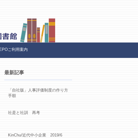
REPOご利用案内
最新記事
「自社版」人事評価制度の作り方
手順
社是と社訓 再考
KinChu/近代中小企業 2019/6